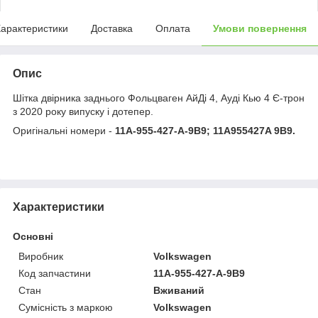
арактеристики
Доставка
Оплата
Умови повернення
Опис
Шітка двірника заднього Фольцваген АйДі 4, Ауді Кью 4 Є-трон
з 2020 року випуску і дотепер.
Оригінальні номери -
11A-955-427-A-9B9; 11A955427A 9B9.
Характеристики
Основні
Виробник
Volkswagen
Код запчастини
11A-955-427-A-9B9
Стан
Вживаний
Сумісність з маркою
Volkswagen