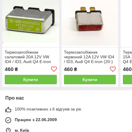
Термозапобіжник
Термозапобіжник
Терм
салатовий 20A 12V VW
червоний 12A 12V VW ID4
15A 
ID4 / ID3, Audi Q4 E-tron
/ ID3, Audi Q4 E-tron (20-)
Q4 E
(20-) 443-937-105
443-937-105-C
105-
460
460
460
₴
₴
Купити
Купити
Про нас
100% позитивних з 6 відгуків за рік
Працює з 22.06.2009
м. Київ