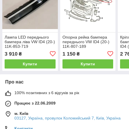
Лампа LED переднього
Опорна рейка бампера
Кріп
бампера ліва VW ID4 (20-)
переднього VW ID4 (20-)
бамп
11K-853-719
11K-807-189
ID4 
3 910
1 150
2 7
₴
₴
Купити
Купити
Про нас
100% позитивних з 6 відгуків за рік
Працює з 22.06.2009
м. Київ
03127, Україна, провулок Коломийський 7, Київ, Україна
Контакти