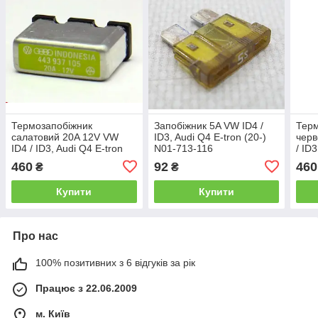
Термозапобіжник
Запобіжник 5A VW ID4 /
Терм
салатовий 20A 12V VW
ID3, Audi Q4 E-tron (20-)
черв
ID4 / ID3, Audi Q4 E-tron
N01-713-116
/ ID3
(20-) 443-937-105
443-
460
92
460
₴
₴
Купити
Купити
Про нас
100% позитивних з 6 відгуків за рік
Працює з 22.06.2009
м. Київ