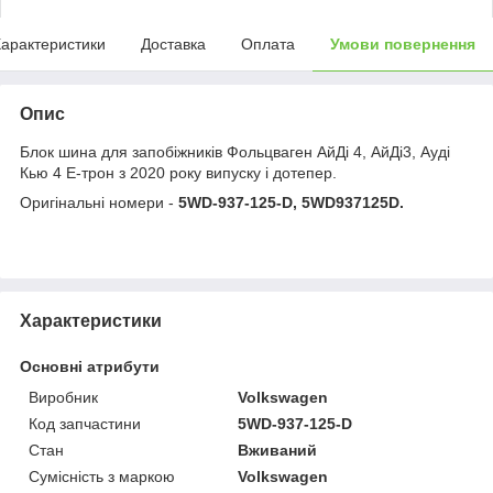
арактеристики
Доставка
Оплата
Умови повернення
Опис
Блок шина для запобіжників Фольцваген АйДі 4, АйДі3, Ауді
Кью 4 Е-трон з 2020 року випуску і дотепер.
Оригінальні номери -
5WD-937-125-D, 5WD937125D.
Характеристики
Основні атрибути
Виробник
Volkswagen
Код запчастини
5WD-937-125-D
Стан
Вживаний
Сумісність з маркою
Volkswagen