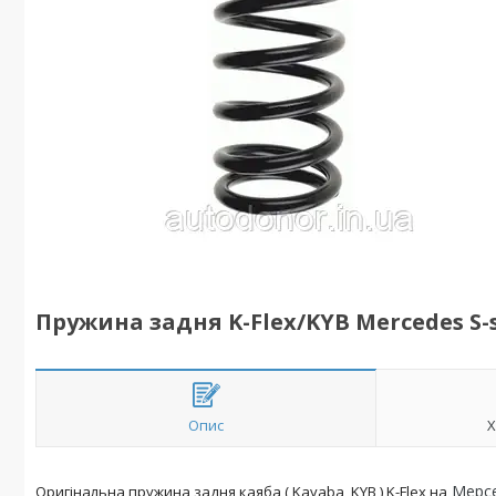
Пружина задня K-Flex/KYB Mercedes S-se
Опис
Х
Мерсед
Оригінальна пружина задня каяба ( Kayaba, KYB ) K-Flex на