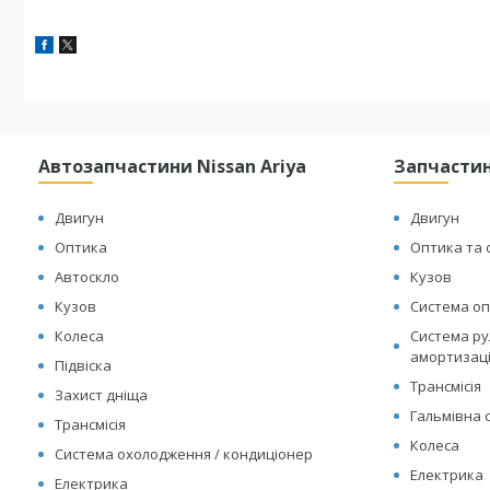
Автозапчастини Nissan Ariya
Запчастин
Двигун
Двигун
Оптика
Оптика та 
Автоскло
Кузов
Кузов
Система оп
Колеса
Система рул
амортизац
Підвіска
Трансмісія
Захист дніща
Гальмівна 
Трансмісія
Колеса
Система охолодження / кондиціонер
Електрика
Електрика