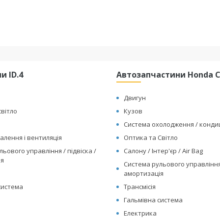
и ID.4
Автозапчастини Honda Cl
Двигун
світло
Кузов
Система охолодження / конд
алення і вентиляція
Оптика та Світло
ьового управління / підвіска /
Салону / Інтер'єр / Air Bag
ія
Система рульового управління 
амортизація
система
Трансмісія
Гальмівна система
Електрика