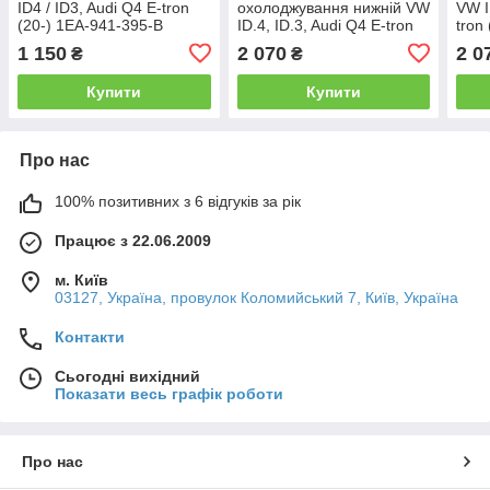
ID4 / ID3, Audi Q4 E-tron
охолоджування нижній VW
VW I
(20-) 1EA-941-395-B
ID.4, ID.3, Audi Q4 E-tron
tron
(20-) 1EA-121-051-N
1 150
2 070
2 0
₴
₴
Купити
Купити
Про нас
100% позитивних з 6 відгуків за рік
Працює з 22.06.2009
м. Київ
03127, Україна, провулок Коломийський 7, Київ, Україна
Контакти
Сьогодні вихідний
Показати весь графік роботи
Про нас