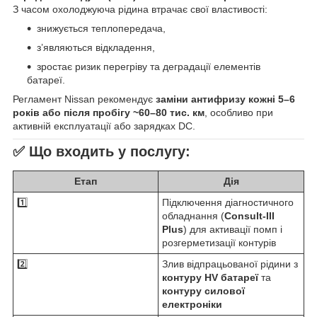
З часом охолоджуюча рідина втрачає свої властивості:
знижується теплопередача,
з’являються відкладення,
зростає ризик перегріву та деградації елементів
батареї.
Регламент Nissan рекомендує
заміни антифризу кожні 5–6
років або після пробігу ~60–80 тис. км
, особливо при
активній експлуатації або зарядках DC.
✅
Що входить у послугу:
Етап
Дія
1️⃣
Підключення діагностичного
обладнання (
Consult-III
Plus
) для активації помп і
розгерметизації контурів
2️⃣
Злив відпрацьованої рідини з
контуру HV батареї
та
контуру силової
електроніки