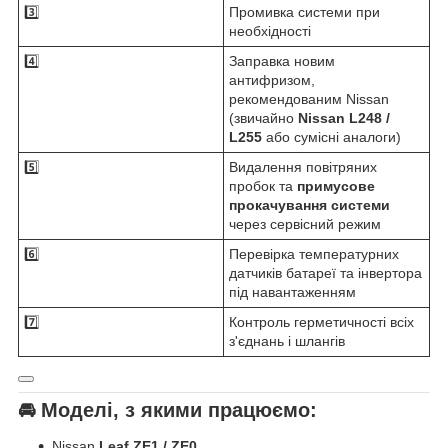
3️⃣
Промивка системи при
необхідності
4️⃣
Заправка новим
антифризом,
рекомендованим Nissan
(звичайно
Nissan L248 /
L255
або сумісні аналоги)
5️⃣
Видалення повітряних
пробок та
примусове
прокачування системи
через сервісний режим
6️⃣
Перевірка температурних
датчиків батареї та інвертора
під навантаженням
7️⃣
Контроль герметичності всіх
з'єднань і шлангів
🚘
Моделі, з якими працюємо:
Nissan
Leaf ZE1 / ZE0