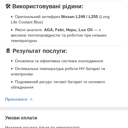
🛠
Використовувані рідини:
Оригінальний антифриз
Nissan L248 / L255
(Long
Life Coolant Blue)
Якісні аналоги:
AGA, Febi, Hepu, Lux Oil
— з
високою теплопровідністю та роботою при низьких
температурах
📄
Результат послуги:
Оновлена та ефективна система охолодження
Оптимальна температура роботи HV батареї та
електроніки
Подовжений ресурс тягової батареї та силового
обладнання
Приховати
Умови оплати
Надання послуги тільки по передоплаті.