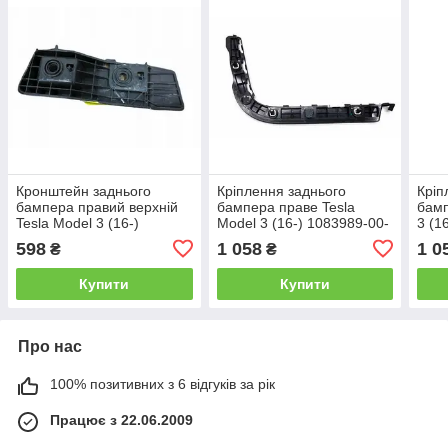
Кронштейн заднього
Кріплення заднього
Кріп
бампера правий верхній
бампера праве Tesla
бамп
Tesla Model 3 (16-)
Model 3 (16-) 1083989-00-
3 (1
1083993-00-E
K
598
1 058
1 0
₴
₴
Купити
Купити
Про нас
100% позитивних з 6 відгуків за рік
Працює з 22.06.2009