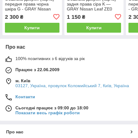
передня права чорна
задня права сіра K —
пере
шкіра G - GRAY Nissan
GRAY Nissan Leaf ZE0
- GR
Leaf ZE1 (18-) 80900-
(10-12) 82900-3NA0A
(18-
2 300
1 150
2 3
₴
₴
5SA1B
Купити
Купити
Про нас
100% позитивних з 6 відгуків за рік
Працює з 22.06.2009
м. Київ
03127, Україна, провулок Коломийський 7, Київ, Україна
Контакти
Сьогодні працює з 09:00 до 18:00
Показати весь графік роботи
Про нас