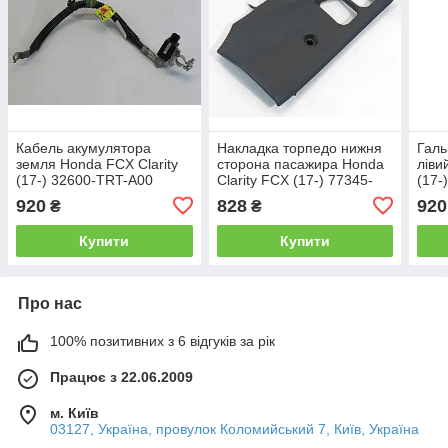
Кабель акумулятора
Накладка торпедо нижня
Галь
земля Honda FCX Clarity
сторона пасажира Honda
ліви
(17-) 32600-TRT-A00
Clarity FCX (17-) 77345-
(17-
TRT-A01ZA
920
828
920
₴
₴
Купити
Купити
Про нас
100% позитивних з 6 відгуків за рік
Працює з 22.06.2009
м. Київ
03127, Україна, провулок Коломийський 7, Київ, Україна