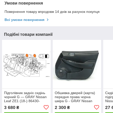
Умови повернення
Повернення товару впродовж 14 днів за рахунок покупця
Всі умови повернення
Подібні товари компанії
Підголівник задніх сидінь
Обшивка дверей (карта)
Сиді
чорний G — GRAY Nissan
передня права чорна
піді
Leaf ZE1 (18-) 86430-
шкіра G - GRAY Nissan
Niss
5SA0C
Leaf ZE1 (18-) 80900-
876
3 680
2 300
27 
₴
₴
5SA1B