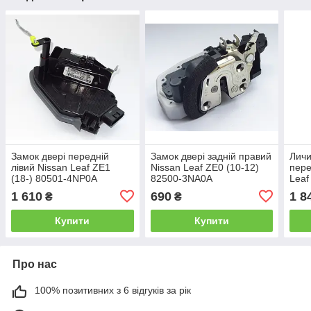
Замок двері передній
Замок двері задній правий
Личи
лівий Nissan Leaf ZE1
Nissan Leaf ZE0 (10-12)
пере
(18-) 80501-4NP0A
82500-3NA0A
Leaf
Mura
1 610
690
1 8
₴
₴
998
Купити
Купити
Про нас
100% позитивних з 6 відгуків за рік