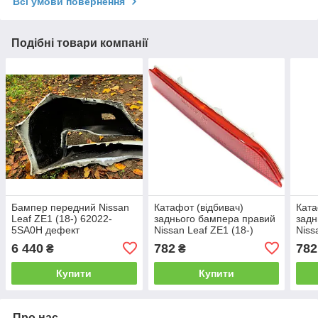
Всі умови повернення
Подібні товари компанії
Бампер передний Nissan
Катафот (відбивач)
Ката
Leaf ZE1 (18-) 62022-
заднього бампера правий
задн
5SA0H дефект
Nissan Leaf ZE1 (18-)
Niss
26560-8990B
265
6 440
782
782
₴
₴
Купити
Купити
Про нас