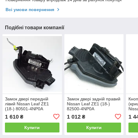
Всі умови повернення
Подібні товари компанії
Замок двері передній
Замок двері задній правий
Кноп
лівий Nissan Leaf ZE1
Nissan Leaf ZE1 (18-)
(кри
(18-) 80501-4NP0A
82500-4NP0A
Niss
(10-
1 610
1 012
1 4
₴
₴
Купити
Купити