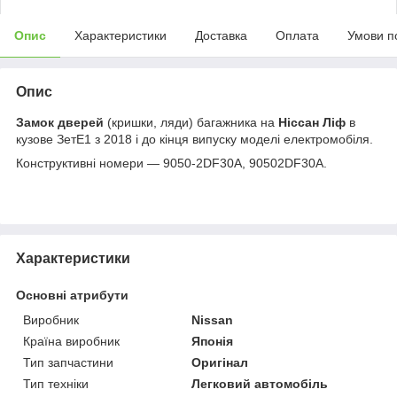
Опис
Характеристики
Доставка
Оплата
Умови п
Опис
Замок дверей
(кришки, ляди) багажника на
Ніссан Ліф
в
кузове ЗетЕ1 з 2018 і до кінця випуску моделі електромобіля.
Конструктивні номери — 9050-2DF30A, 90502DF30A.
Характеристики
Основні атрибути
Виробник
Nissan
Країна виробник
Японія
Тип запчастини
Оригінал
Тип техніки
Легковий автомобіль