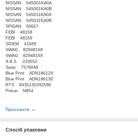
NISSAN 545001KA0A
NISSAN 545001KA0B
NISSAN 545011KA0A
NISSAN 545011KA0B
SPIDAN 50657
FEBI 48158
FEBI 48159
SIDEM 41689
SWAG 82948158
SWAG 82948159
A.B.S. 220552
Sasic 7576048
Blue Print ADN186129
Blue Print ADN186130
RTS 8435130392596
Polcar N854
Приховати
Спосіб упаковки